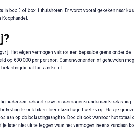
uta in box 3 of box 1 thuishoren. Er wordt vooral gekeken naar ko
an Koophandel.
ij?
gvrij. Het eigen vermogen valt tot een bepaalde grens onder de
esteld op €30.000 per persoon. Samenwonenden of gehuwden mog
 belastingdienst hieraan komt.
tandig, iedereen behoort gewoon vermogensrendementsbelasting 
 belasting te ontduiken, hier staan hoge boetes op. Heb je geïnv
tjes aan op de belastingaangifte. Doe dit ook wanneer het totaal 
ef je later niet uit te leggen waar het vermogen ineens vandaan k