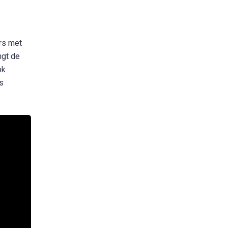
rs met
ngt de
ok
s