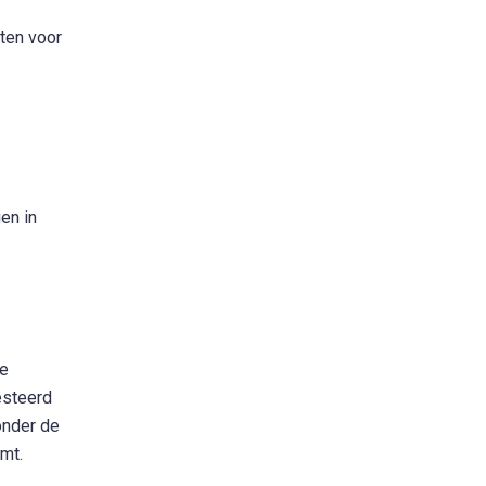
sten voor
en in
te
esteerd
onder de
omt.