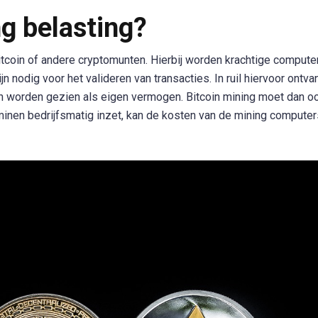
ng belasting?
coin of andere cryptomunten. Hierbij worden krachtige compute
 nodig voor het valideren van transacties. In ruil hiervoor ontva
 worden gezien als eigen vermogen. Bitcoin mining moet dan o
minen bedrijfsmatig inzet, kan de kosten van de mining computer