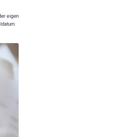
der eigen
ildatum.