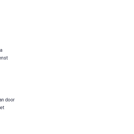
ra
enst
an door
et