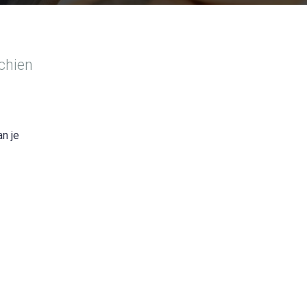
schien
n je